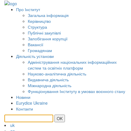
Про Інститут
Загальна інформація
Керівництво
Структура
Публічні закупівлі
Запобігання корупції
Вакансії
Громадянам
Діяльність установи
Адміністрування національних інформаційних
систем та освітніх платформ
Науково-аналітична діяльність
Видавнича діяльність
Міжнародна діяльність
Функціонування Інституту в умовах воєнного стану
Новини
Eurydice Ukraine
Контакти
OK
uk