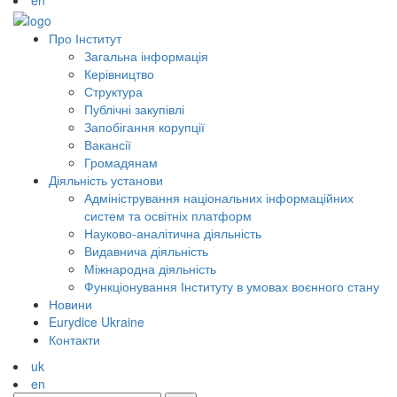
en
Про Інститут
Загальна інформація
Керівництво
Структура
Публічні закупівлі
Запобігання корупції
Вакансії
Громадянам
Діяльність установи
Адміністрування національних інформаційних
систем та освітніх платформ
Науково-аналітична діяльність
Видавнича діяльність
Міжнародна діяльність
Функціонування Інституту в умовах воєнного стану
Новини
Eurydice Ukraine
Контакти
uk
en