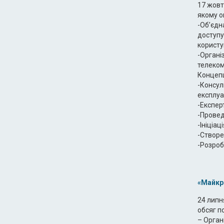
17 жовт
якому о
-Об’єдн
доступу
користув
-Органі
телеком
Концепц
-Консул
експлуа
-Експер
-Провед
-Ініціац
-Створе
-Розроб
«Майкр
24 липн
обсяг п
– Орган