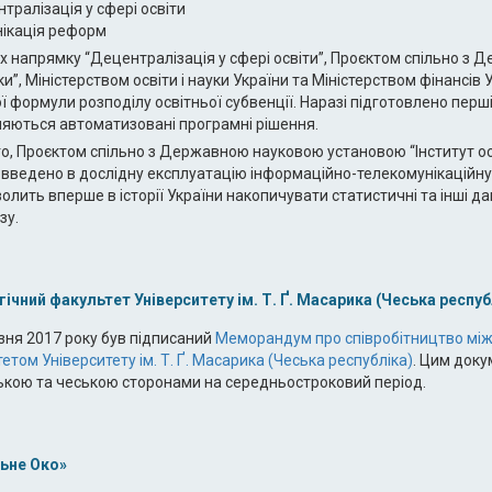
нтралізація у сфері освіти
нікація реформ
х напрямку “Децентралізація у сфері освіти”, Проєктом спільно з 
ки”, Міністерством освіти і науки України та Міністерством фінансі
ї формули розподілу освітньої субвенції. Наразі підготовлено перш
яються автоматизовані програмні рішення.
го, Проєктом спільно з Державною науковою установою “Інститут осві
 введено в дослідну експлуатацію інформаційно-телекомунікаційну
олить вперше в історії України накопичувати статистичні та інші да
зу.
ічний факультет Університету ім. Т. Ґ. Масарика (Чеська респуб
зня 2017 року був підписаний
Меморандум про співробітництво між 
етом Університету ім. Т. Ґ. Масарика (Чеська республіка)
. Цим доку
ькою та чеською сторонами на середньостроковий період.
ьне Око»