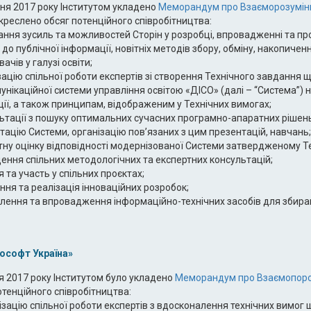
ня 2017 року Інститутом укладено
Меморандум про Взаєморозумінн
креслено обсяг потенційного співробітництва:
ання зусиль та можливостей Сторін у розробці, впровадженні та прос
 до публічної інформації, новітніх методів збору, обміну, накопичен
ачів у галузі освіти;
зацію спільної роботи експертів зі створення Технічного завдання
унікаційної системи управління освітою «ДІСО» (далі – “Система”) н
ії, а також принципам, відображеним у Технічних вимогах;
ьтації з пошуку оптимальних сучасних програмно-апаратних рішень
тацію Системи, організацію пов’язаних з цим презентацій, навчань;
тну оцінку відповідності модернізованої Системи затвердженому Т
ення спільних методологічних та експертних консультацій;
ія та участь у спільних проєктах;
ння та реалізація інноваційних розробок;
лення та впровадження інформаційно-технічних засобів для збиран
ософт Україна»
я 2017 року Інститутом було укладено
Меморандум про Взаємопороз
отенційного співробітництва:
ізацію спільної роботи експертів з вдосконалення технічних вимог