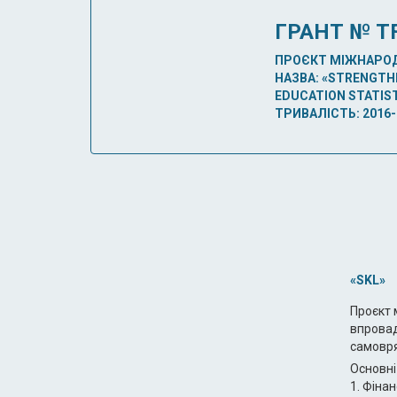
ГРАНТ № T
ПРОЄКТ МІЖНАРОД
НАЗВА: «STRENGTH
EDUCATION STATIST
ТРИВАЛІСТЬ: 2016-
«SKL»
Проєкт 
впровад
самовря
Основні
1. Фіна