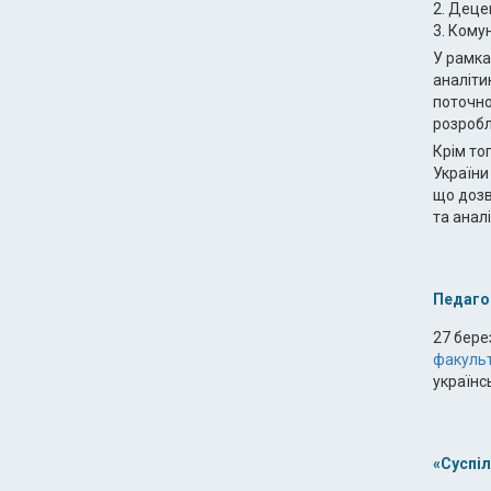
2. Деце
3. Кому
У рамка
аналіти
поточно
розробл
Крім то
України
що дозв
та аналі
Педагог
27 бере
факульт
українс
«Суспіл