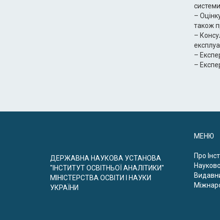
системи 
– Оцінк
також п
– Консу
експлуа
– Експе
– Експе
МЕНЮ
Про Інс
ДЕРЖАВНА НАУКОВА УСТАНОВА
Науково
"ІНСТИТУТ ОСВІТНЬОЇ АНАЛІТИКИ"
Видавни
МІНІСТЕРСТВА ОСВІТИ І НАУКИ
Міжнаро
УКРАЇНИ