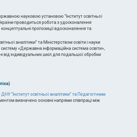
Державною науковою установою “Інститут освітньої
в України проводиться робота з удосконалення
і концептуальні пропозиції вдосконалення та
тньої аналітики” та Міністерством освіти і науки
 систему «Державна інформаційна система освіти»,
ні від індивідуальних шкіл для подальшої обробки
ліка)
ДНУ “Інститут освітньої аналітики” та Педагогічним
ментом визначено основні напрями співпраці між