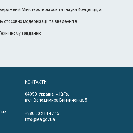
ердженій Міністерством освіти і науки Концепції, а
ь стосовно модернізації та введення в
Технічному завданню;
КОНТАКТИ
04053, Україна, м.Київ,
вул. Володимира Винниченка, 5
аїни
+380 50 214 47 15
info@iea.gov.ua