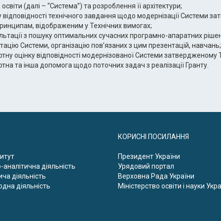
освіти (далі – “Система”) та розроблення її архітектури;
у відповідності технічного завдання щодо модернізації Системи затв
ринципам, відображеним у Технічних вимогах;
льтації з пошуку оптимальних сучасних програмно-апаратних рішен
тацію Системи, організацію пов’язаних з цим презентацій, навчань;
ртну оцінку відповідності модернізованої Системи затвердженому 
ртна та інша допомога щодо поточних задач з реалізації Гранту.
КОРИСНІ ПОСИЛАННЯ
титут
Президент України
-аналітична діяльність
Урядовий портал
ча діяльність
Верховна Рада України
дна діяльність
Міністерство освіти і науки Укр