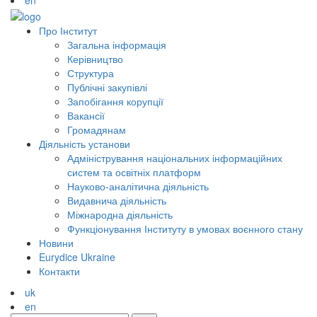
en
Про Інститут
Загальна інформація
Керівництво
Структура
Публічні закупівлі
Запобігання корупції
Вакансії
Громадянам
Діяльність установи
Адміністрування національних інформаційних
систем та освітніх платформ
Науково-аналітична діяльність
Видавнича діяльність
Міжнародна діяльність
Функціонування Інституту в умовах воєнного стану
Новини
Eurydice Ukraine
Контакти
uk
en