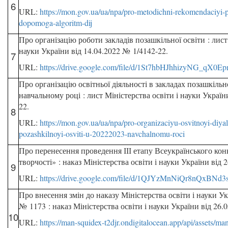
6
URL:
https://mon.gov.ua/ua/npa/pro-metodichni-rekomendaciyi-
dopomoga-algoritm-dij
Про організацію роботи закладів позашкільної освіти : лист М
науки України від 14.04.2022 № 1/4142-22.
7
URL:
https://drive.google.com/file/d/1St7hbHJhhizyNG_qX0
Про організацію освітньої діяльності в закладах позашкільн
навчальному році : лист Міністерства освіти і науки Україн
22.
8
URL:
https://mon.gov.ua/ua/npa/pro-organizaciyu-osvitnoyi-diya
pozashkilnoyi-osviti-u-20222023-navchalnomu-roci
Про перенесення проведення ІІІ етапу Всеукраїнського кон
творчості» : наказ Міністерства освіти і науки України від 
9
URL:
https://drive.google.com/file/d/1QJYzMnNiQr8nQxBNd
Про внесення змін до наказу Міністерства освіти і науки Ук
№ 1173 : наказ Міністерства освіти і науки України від 26.
10
URL:
https://man-squidex-t2djr.ondigitalocean.app/api/assets/m