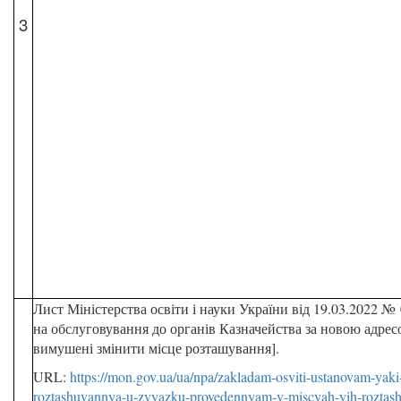
3
Лист Міністерства освіти і науки України від 19.03.2022 №
на обслуговування до органів Казначейства за новою адресо
вимушені змінити місце розташування].
URL:
https://mon.gov.ua/ua/npa/zakladam-osviti-ustanovam-yaki
roztashuvannya-u-zvyazku-provedennyam-v-miscyah-yih-roztash