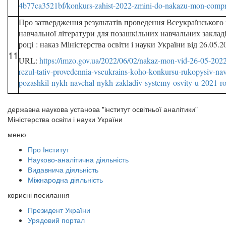
4b77ca3521bf/konkurs-zahist-2022-zmini-do-nakazu-mon-compr
Про затвердження результатів проведення Всеукраїнського
навчальної літератури для позашкільних навчальних закладі
році : наказ Міністерства освіти і науки України від 26.05.
11
URL:
https://imzo.gov.ua/2022/06/02/nakaz-mon-vid-26-05-2022
rezul-tativ-provedennia-vseukrains-koho-konkursu-rukopysiv-navch
pozashkil-nykh-navchal-nykh-zakladiv-systemy-osvity-u-2021-rot
державна наукова установа "інститут освітньої аналітики"
Міністерства освіти і науки України
меню
Про Інститут
Науково-аналітична діяльність
Видавнича діяльність
Міжнародна діяльність
корисні посилання
Президент України
Урядовий портал