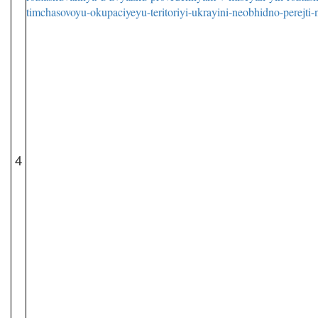
timchasovoyu-okupaciyeyu-teritoriyi-ukrayini-neobhidno-perejti
4