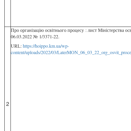
Про організацію освітнього процесу : лист Міністерства осв
06.03.2022 № 1/3371-22.
URL:
https://hoippo.km.ua/wp-
content/uploads/2022/03/LaterMON_06_03_22_org_osvit_proce
2