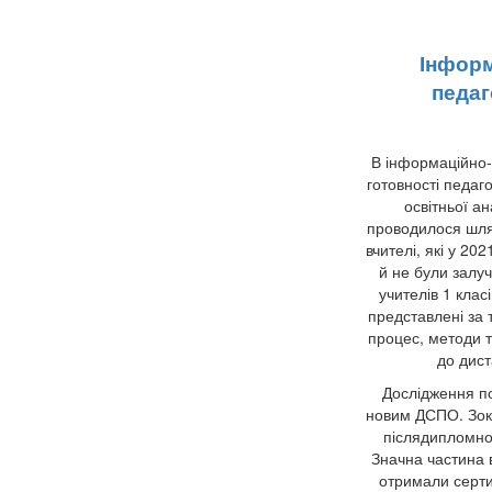
Інформ
педаг
В інформаційно-
готовності педаго
освітньої ан
проводилося шля
вчителі, які у 2
й не були залуч
учителів 1 клас
представлені за 
процес, методи т
до дист
Дослідження по
новим ДСПО. Зокр
післядипломної
Значна частина 
отримали серти