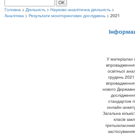
OK
Головна
>
Діяльність
>
Науково-аналітична діяльність
>
Аналітика
>
Результати моніторингових досліджень
>
2021
Інформац
У матеріалах 
впровадження 
освітньої ана
грудень 2021
впровадження н
нового Державно
дослідження
стандартом п
онлайн-анкету
Загальна кількіс
класів закл
третьокласникі
застосування