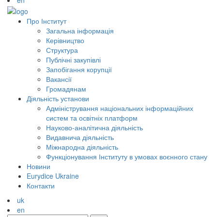
en
Про Інститут
Загальна інформація
Керівництво
Структура
Публічні закупівлі
Запобігання корупції
Вакансії
Громадянам
Діяльність установи
Адміністрування національних інформаційних
систем та освітніх платформ
Науково-аналітична діяльність
Видавнича діяльність
Міжнародна діяльність
Функціонування Інституту в умовах воєнного стану
Новини
Eurydice Ukraine
Контакти
uk
en