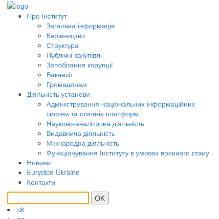
Про Інститут
Загальна інформація
Керівництво
Структура
Публічні закупівлі
Запобігання корупції
Вакансії
Громадянам
Діяльність установи
Адміністрування національних інформаційних
систем та освітніх платформ
Науково-аналітична діяльність
Видавнича діяльність
Міжнародна діяльність
Функціонування Інституту в умовах воєнного стану
Новини
Eurydice Ukraine
Контакти
OK
uk