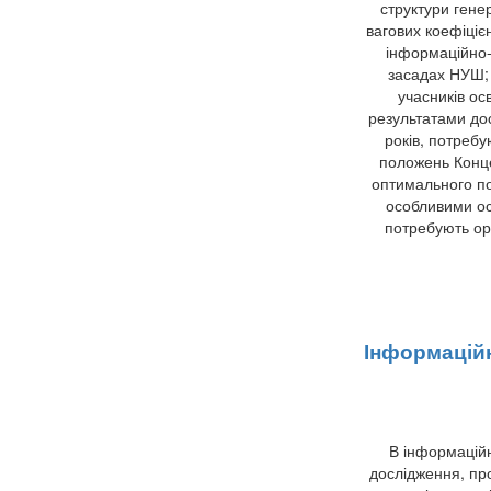
структури гене
вагових коефіціє
інформаційно-
засадах НУШ; 
учасників ос
результатами дос
років, потреб
положень Конц
оптимального поє
особливими осв
потребують орг
Інформаційн
В інформаційн
дослідження, про