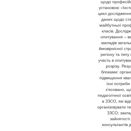
щодо професійн
установою «Інсти
цикл дослідженн
даних щодо ста
майбутньої проф
класів. Дослід
опитування – ве
закладів загаль
ймовірнісної ст
регіону та типу
участь в опитува
розрізу. Рез
блоками: органі
підвищення квалі
їхні потреби
з’ясовано, щ
педагогічної осв
в ЗЗСО, які ві
організовувати те
ЗЗСО; заклад
зайнятості
консультантів 