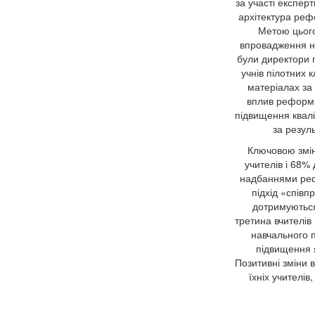
за участі експер
архітектура реф
Метою цього
впровадження но
були директори п
учнів пілотних 
матеріалах за
вплив реформи
підвищення квалі
за резул
Ключовою зміно
учителів і 68%
надбаннями рефо
підхід «співп
дотримуються
третина вчителів 
навчального п
підвищення я
Позитивні зміни 
їхніх учителів