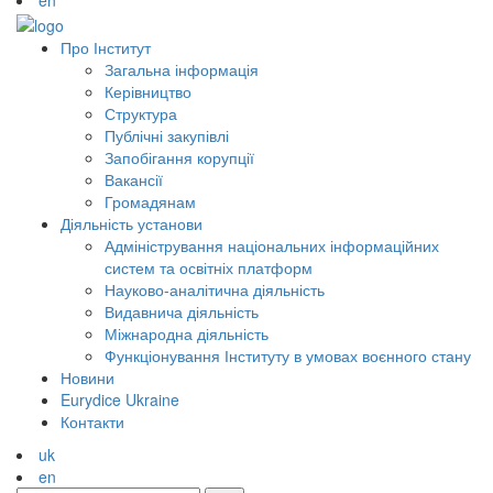
en
Про Інститут
Загальна інформація
Керівництво
Структура
Публічні закупівлі
Запобігання корупції
Вакансії
Громадянам
Діяльність установи
Адміністрування національних інформаційних
систем та освітніх платформ
Науково-аналітична діяльність
Видавнича діяльність
Міжнародна діяльність
Функціонування Інституту в умовах воєнного стану
Новини
Eurydice Ukraine
Контакти
uk
en