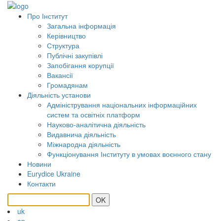
Про Інститут
Загальна інформація
Керівництво
Структура
Публічні закупівлі
Запобігання корупції
Вакансії
Громадянам
Діяльність установи
Адміністрування національних інформаційних
систем та освітніх платформ
Науково-аналітична діяльність
Видавнича діяльність
Міжнародна діяльність
Функціонування Інституту в умовах воєнного стану
Новини
Eurydice Ukraine
Контакти
OK
uk