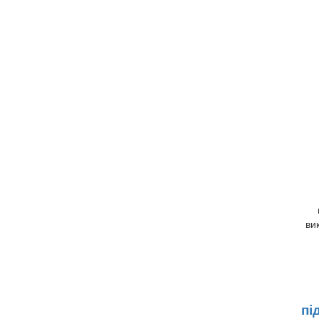
ви
пі