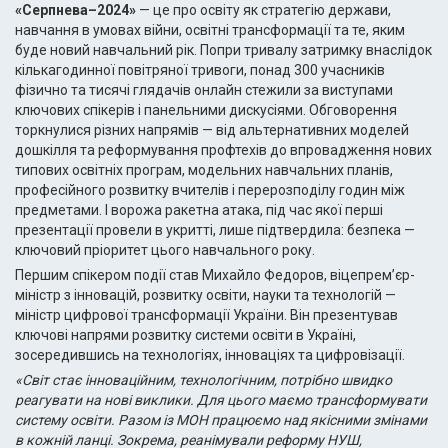
«Серпнева–2024»
— це про освіту як стратегію держави,
навчання в умовах війни, освітні трансформації та те, яким
буде новий навчальний рік. Попри тривалу затримку внаслідок
кількагодинної повітряної тривоги, понад 300 учасників
фізично та тисячі глядачів онлайн стежили за виступами
ключових спікерів і панельними дискусіями. Обговорення
торкнулися різних напрямів — від альтернативних моделей
дошкілля та реформування профтехів до впровадження нових
типових освітніх програм, модельних навчальних планів,
професійного розвитку вчителів і перерозподілу годин між
предметами. І ворожа ракетна атака, під час якої перші
презентації провели в укритті, лише підтвердила: безпека —
ключовий пріоритет цього навчального року.
Першим спікером події став Михайло Федоров, віцепрем’єр-
міністр з інновацій, розвитку освіти, науки та технологій —
міністр цифрової трансформації України. Він презентував
ключові напрями розвитку системи освіти в Україні,
зосередившись на технологіях, інноваціях та цифровізації.
«Світ стає інноваційним, технологічним, потрібно швидко
реагувати на нові виклики. Для цього маємо трансформувати
систему освіти. Разом із МОН працюємо над якісними змінами
в кожній ланці. Зокрема, реанімували реформу НУШ,