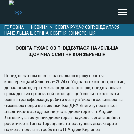
ГОЛОВНА
>
НОВИНИ
>
ОСВІТА РУХАЄ СВІТ: ВІДБУЛАСЯ
НАЙБІЛЬША ЩОРІЧНА ОСВІТНЯ КОНФЕРЕНЦІЯ
ОСВІТА РУХАЄ СВІТ: ВІДБУЛАСЯ НАЙБІЛЬША
ЩОРІЧНА ОСВІТНЯ КОНФЕРЕНЦІЯ
Перед початком нового навчального року освітня
конференція
«Серпнева–2024»
обʼєднала експертів, освітян,
державних лідерів, міжнародних партнерів, представників
громадських організацій і молодь, щоб спільно втілювати
освітні трансформації, робити освіту в Україні сильнішою та
якіснішою попри всі виклики. Від ДНУ «Інститут освітньої
аналітики» в заході взяли учать директор к.е.н. Андрій
Литвинчук, заступник директора з науково-організаційної
роботи к.е.н. Ганна Терещенко та заступник директора з
науково-проектної роботи та ІТ Андрій Кирʼянов.