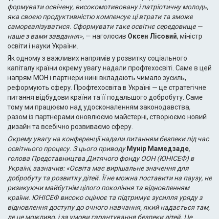
формувати освічену, високомотивовану і патріотичну молодь,
яка своєю продуктивністю компенсує ці втрати та зможе
самореалізуватися. Сформувати таке освітнє середовище —
наше з вами завдання»
, — наголосив
Оксен Лісовий
, міністр
освіти і науки України.
Як одному з важливих напрямів у розвитку соціального
капіталу країни окрему увагу надали профтехосвіті. Саме в цей
напрям МОН і партнери нині вкладають чимало зусиль,
реформують сферу. Профтехосвіта в Україні — це стратегічне
питання відбудови країни та її подальшого добробуту. Саме
тому ми працюємо над удосконаленням законодавства,
разом із партнерами оновлюємо майстерні, створюємо новий
дизайн та всебічно розвиваємо сферу.
Окрему увагу на конференції надали питанням безпеки під час
освітнього процесу. З цього приводу
Мунір Мамедзаде
,
голова Представництва Дитячого фонду ООН (ЮНІСЕФ) в
Україні, зазначив: «Освіта має вирішальне значення для
добробуту та розвитку дітей. Її не можна поставити на паузу, не
ризикуючи майбутнім цілого покоління та відновленням
країни. ЮНІСЕФ високо оцінює та підтримує зусилля уряду з
відновлення доступу до очного навчання, який надається там,
де це можливо, і за умови гарантування безпеки дітей. Це