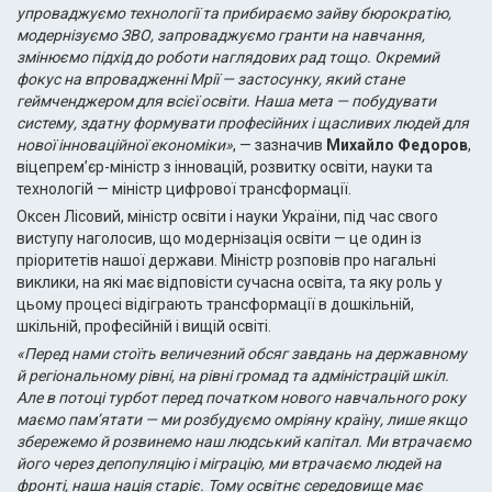
упроваджуємо технології та прибираємо зайву бюрократію,
модернізуємо ЗВО, запроваджуємо гранти на навчання,
змінюємо підхід до роботи наглядових рад тощо. Окремий
фокус на впровадженні Мрії — застосунку, який стане
геймченджером для всієї освіти. Наша мета — побудувати
систему, здатну формувати професійних і щасливих людей для
нової інноваційної економіки»
, — зазначив
Михайло Федоров
,
віцепрем’єр-міністр з інновацій, розвитку освіти, науки та
технологій — міністр цифрової трансформації.
Оксен Лісовий, міністр освіти і науки України, під час свого
виступу наголосив, що модернізація освіти — це один із
пріоритетів нашої держави. Міністр розповів про нагальні
виклики, на які має відповісти сучасна освіта, та яку роль у
цьому процесі відіграють трансформації в дошкільній,
шкільній, професійній і вищій освіті.
«Перед нами стоїть величезний обсяг завдань на державному
й регіональному рівні, на рівні громад та адміністрацій шкіл.
Але в потоці турбот перед початком нового навчального року
маємо памʼятати — ми розбудуємо омріяну країну, лише якщо
збережемо й розвинемо наш людський капітал. Ми втрачаємо
його через депопуляцію і міграцію, ми втрачаємо людей на
фронті, наша нація старіє. Тому освітнє середовище має