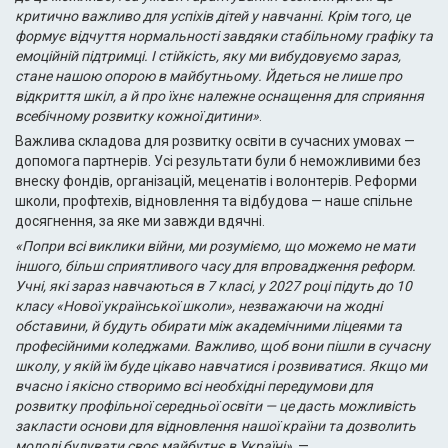
критично важливо для успіхів дітей у навчанні. Крім того, це
формує відчуття нормальності завдяки стабільному графіку та
емоційній підтримці. І стійкість, яку ми вибудовуємо зараз,
стане нашою опорою в майбутньому. Йдеться не лише про
відкриття шкіл, а й про їхнє належне оснащення для сприяння
всебічному розвитку кожної дитини»
.
Важлива складова для розвитку освіти в сучасних умовах —
допомога партнерів. Усі результати були б неможливими без
внеску фондів, організацій, меценатів і волонтерів. Реформи
школи, профтехів, відновлення та відбудова — наше спільне
досягнення, за яке ми завжди вдячні.
«Попри всі виклики війни, ми розуміємо, що можемо не мати
іншого, більш сприятливого часу для впровадження реформ.
Учні, які зараз навчаються в 7 класі, у 2027 році підуть до 10
класу «Нової української школи», незважаючи на жодні
обставини, й будуть обирати між академічними ліцеями та
професійними коледжами. Важливо, щоб вони пішли в сучасну
школу, у якій їм буде цікаво навчатися і розвиватися. Якщо ми
вчасно і якісно створимо всі необхідні передумови для
розвитку профільної середньої освіти — це дасть можливість
закласти основи для відновлення нашої країни та дозволить
молоді будувати своє майбутнє в Україні»
, —