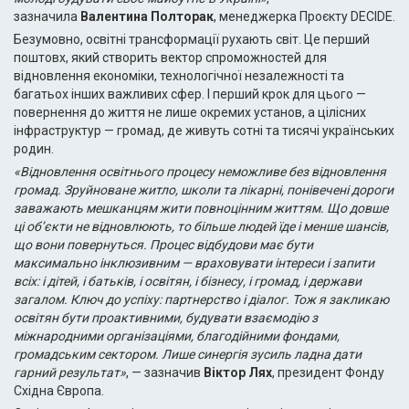
зазначила
Валентина Полторак
, менеджерка Проєкту DECIDE.
Безумовно, освітні трансформації рухають світ. Це перший
поштовх, який створить вектор спроможностей для
відновлення економіки, технологічної незалежності та
багатьох інших важливих сфер. І перший крок для цього —
повернення до життя не лише окремих установ, а цілісних
інфраструктур — громад, де живуть сотні та тисячі українських
родин.
«Відновлення освітнього процесу неможливе без відновлення
громад. Зруйноване житло, школи та лікарні, понівечені дороги
заважають мешканцям жити повноцінним життям. Що довше
ці об’єкти не відновлюють, то більше людей їде і менше шансів,
що вони повернуться. Процес відбудови має бути
максимально інклюзивним — враховувати інтереси і запити
всіх: і дітей, і батьків, і освітян, і бізнесу, і громад, і держави
загалом. Ключ до успіху: партнерство і діалог. Тож я закликаю
освітян бути проактивними, будувати взаємодію з
міжнародними організаціями, благодійними фондами,
громадським сектором. Лише синергія зусиль ладна дати
гарний результат»
, — зазначив
Віктор Лях
, президент Фонду
Східна Європа.