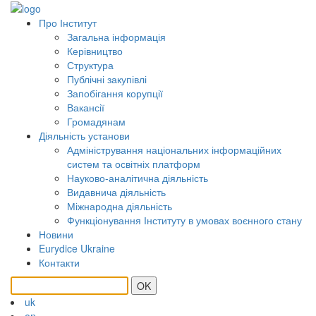
Про Інститут
Загальна інформація
Керівництво
Структура
Публічні закупівлі
Запобігання корупції
Вакансії
Громадянам
Діяльність установи
Адміністрування національних інформаційних
систем та освітніх платформ
Науково-аналітична діяльність
Видавнича діяльність
Міжнародна діяльність
Функціонування Інституту в умовах воєнного стану
Новини
Eurydice Ukraine
Контакти
OK
uk